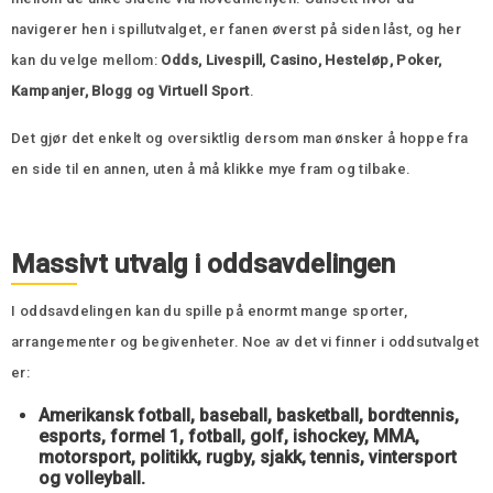
navigerer hen i spillutvalget, er fanen øverst på siden låst, og her
kan du velge mellom:
Odds, Livespill, Casino, Hesteløp, Poker,
Kampanjer, Blogg og Virtuell Sport
.
Det gjør det enkelt og oversiktlig dersom man ønsker å hoppe fra
en side til en annen, uten å må klikke mye fram og tilbake.
Massivt utvalg i oddsavdelingen
I oddsavdelingen kan du spille på enormt mange sporter,
arrangementer og begivenheter. Noe av det vi finner i oddsutvalget
er:
Amerikansk fotball, baseball, basketball, bordtennis,
esports, formel 1, fotball, golf, ishockey, MMA,
motorsport, politikk, rugby, sjakk, tennis, vintersport
og volleyball.