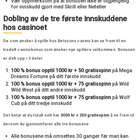
Vær oppmerksom på at bonusen ikke er tilgjengelig
for innskudd gjort med Skrill eller Neteller
Dobling av de tre første innskuddene
hos casinoet
De som ønsker å spille hos Betssons casino kan se frem til en
tredelt casinobonus som ønsker nye spillere velkommen. Bonusen
er delt opp i 3 deler:
100 % bonus opptil 1000 kr + 50 gratisspinn
på Mega
Dreams Fortune på ditt første innskudd
100 % bonus opptil 1000 kr + 75 gratisspinn
på Wild
Wild West på ditt andre innskudd
100 % bonus opptil 1000 kr + 75 gratisspinn
på Wolf
Cub på ditt tredje innskudd
Det betyr at du totalt sett har
3000 kr + 200 gratisspinn
å se frem til
dersom du gjennomfører alle tre bonusene.
Alle bonusene må omsettes 30 ganger før man kan