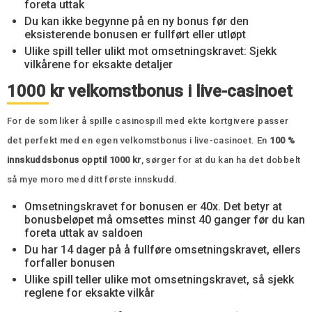
foreta uttak
Du kan ikke begynne på en ny bonus før den
eksisterende bonusen er fullført eller utløpt
Ulike spill teller ulikt mot omsetningskravet: Sjekk
vilkårene for eksakte detaljer
1000 kr velkomstbonus i live-casinoet
For de som liker å spille casinospill med ekte kortgivere passer
det perfekt med en egen velkomstbonus i live-casinoet. En
100 %
innskuddsbonus opptil 1000 kr
, sørger for at du kan ha det dobbelt
så mye moro med ditt første innskudd.
Omsetningskravet for bonusen er 40x. Det betyr at
bonusbeløpet må omsettes minst 40 ganger før du kan
foreta uttak av saldoen
Du har 14 dager på å fullføre omsetningskravet, ellers
forfaller bonusen
Ulike spill teller ulike mot omsetningskravet, så sjekk
reglene for eksakte vilkår