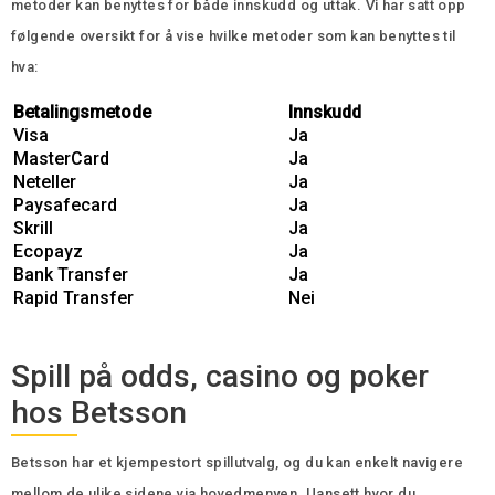
metoder kan benyttes for både innskudd og uttak. Vi har satt opp
følgende oversikt for å vise hvilke metoder som kan benyttes til
hva:
Betalingsmetode
Innskudd
Visa
Ja
MasterCard
Ja
Neteller
Ja
Paysafecard
Ja
Skrill
Ja
Ecopayz
Ja
Bank Transfer
Ja
Rapid Transfer
Nei
Spill på odds, casino og poker
hos Betsson
Betsson har et kjempestort spillutvalg, og du kan enkelt navigere
mellom de ulike sidene via hovedmenyen. Uansett hvor du