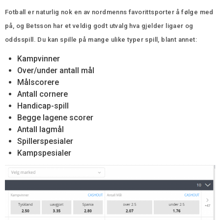
Fotball er naturlig nok en av nordmenns favorittsporter å følge med
på, og Betsson har et veldig godt utvalg hva gjelder ligaer og
oddsspill. Du kan spille på mange ulike typer spill, blant annet:
Kampvinner
Over/under antall mål
Målscorere
Antall cornere
Handicap-spill
Begge lagene scorer
Antall lagmål
Spillerspesialer
Kampspesialer