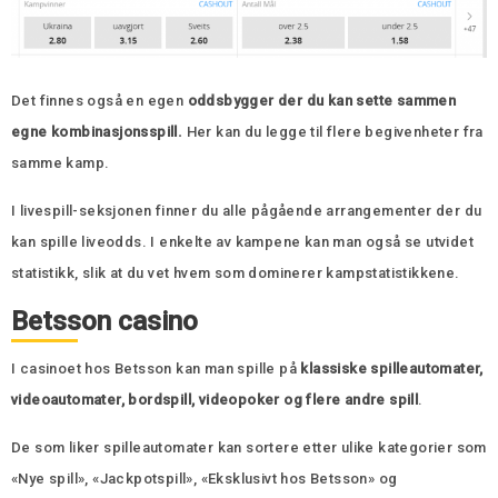
Det finnes også en egen
oddsbygger der du kan sette sammen
egne kombinasjonsspill.
Her kan du legge til flere begivenheter fra
samme kamp.
I livespill-seksjonen finner du alle pågående arrangementer der du
kan spille liveodds. I enkelte av kampene kan man også se utvidet
statistikk, slik at du vet hvem som dominerer kampstatistikkene.
Betsson casino
I casinoet hos Betsson kan man spille på
klassiske spilleautomater,
videoautomater, bordspill, videopoker og flere andre spill
.
De som liker spilleautomater kan sortere etter ulike kategorier som
«Nye spill», «Jackpotspill», «Eksklusivt hos Betsson» og