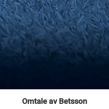
Omtale av Betsson